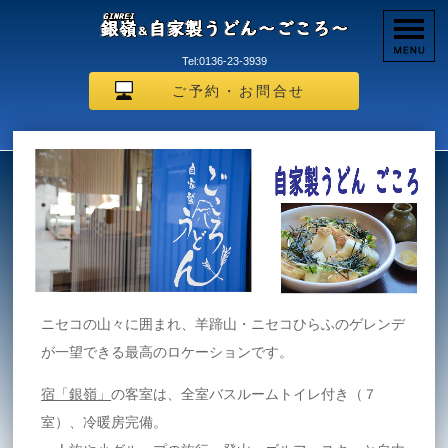
Tel:0136-23-3939
ご予約・お問合せ
ニセコの山々に囲まれ、羊蹄山・ニセコひらふのゲレンデ
が一望できる最高のロケーションです。
宿「銀嶺」
の客室は、全室バスルームトイレ付き（７
室）、冷暖房完備。