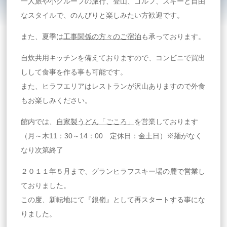
一人旅や小グループの旅行、登山、ゴルフ、スキーと自由
なスタイルで、のんびりと楽しみたい方歓迎です。
また、夏季は
工事関係の方々のご宿泊
も承っております。
自炊共用キッチンを備えておりますので、コンビニで買出
しして食事を作る事も可能です。
また、ヒラフエリアはレストランが沢山ありますので外食
もお楽しみください。
館内では、
自家製うどん「ごころ」
を営業しております
（月～木11：30～14：00 定休日：金土日）※麺がなく
なり次第終了
２０１１年５月まで、グランヒラフスキー場の麓で営業し
ておりました。
この度、新転地にて『銀嶺』として再スタートする事にな
りました。